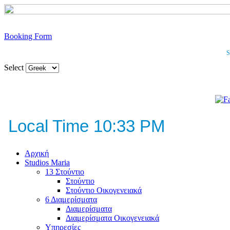
Booking Form
S
Select
Local Time 10:33 PM
Αρχική
Studios Maria
13 Στούντιο
Στούντιο
Στούντιο Οικογενειακά
6 Διαμερίσματα
Διαμερίσματα
Διαμερίσματα Οικογενειακά
Υπηρεσίες