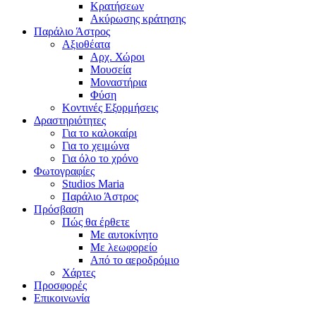
Κρατήσεων
Ακύρωσης κράτησης
Παράλιο Άστρος
Αξιοθέατα
Αρχ. Χώροι
Μουσεία
Μοναστήρια
Φύση
Κοντινές Εξορμήσεις
Δραστηριότητες
Για το καλοκαίρι
Για το χειμώνα
Για όλο το χρόνο
Φωτογραφίες
Studios Maria
Παράλιο Άστρος
Πρόσβαση
Πώς θα έρθετε
Με αυτοκίνητο
Με λεωφορείο
Από το αεροδρόμιο
Χάρτες
Προσφορές
Επικοινωνία