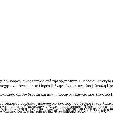
χε δημιουργηθεί ως επαρχία από την αρχαιότητα. Η Βόρεια Κυνουρία 
ριοχής σχετίζονται με τη Θυρέα (Ελληνικόν) και την Έυα (Έπαυλη Ηρ
κοκρατίας και συνδέονται και με την Ελληνική Επανάσταση (Κάστρο 
ύ οικισμού βρίσκεται μεσαιωνικό κάστρο, που δεσπόζει του λιμαν
υ Αττικού στην Εύα Δολιανών Κυνουρίας (Λουκού). Ήρθε πρόσφατα στ
ν φρούριο και η θέση του του έδινε τη δυνατότητα οπτικής επαφής 
α που πιθανολογείται ότι ταυτίζεται με την άλλη αρχαία πόλη της Β
ν και ψηφιδωτών της ευρημάτων είναι εκπληκτικός.