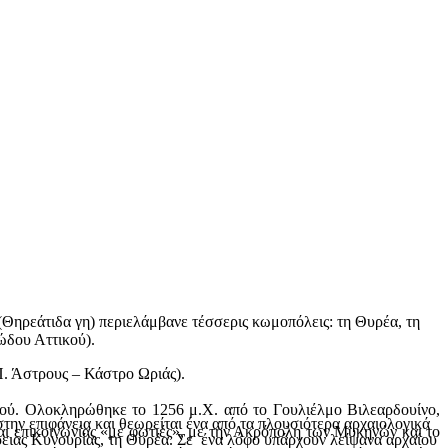
(Θηρεάτιδα γη) περιελάμβανε τέσσερις κωμοπόλεις: τη Θυρέα, τη
ώδου Αττικού).
Π. Άστρους – Κάστρο Ωριάς).
ιού. Ολοκληρώθηκε το 1256 μ.Χ. από το Γουλιέλμο Βιλεαρδουίνο,
ην επιφάνεια και θεωρείται ένα από τα πλουσιότερα αρχαιολογικά
και επικοινωνίας «με φωτιές», με την Ακρόπολη των Μυκηνών και το
όρειας Κυνουρίας, τη Θυρέα. Σε ένα λόφο υπάρχουν λείψανα αρχαίου