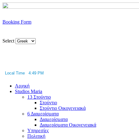
Booking Form
Select
Local Time 4:49 PM
Αρχική
Studios Maria
13 Στούντιο
Στούντιο
Στούντιο Οικογενειακά
6 Διαμερίσματα
Διαμερίσματα
Διαμερίσματα Οικογενειακά
Υπηρεσίες
Πολιτική