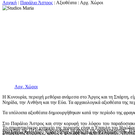
Αρχική
:
Παράλιο Άστρος
: Αξιοθέατα : Αρχ. Χώροι
Αρχ. Χώροι
Η Κυνουρία, περιοχή μεθόρια ανάμεσα στο Άργος και τη Σπάρτη, εί
Nηρίδα, την Aνθήνη και την Eύα. Τα αρχαιολογικά αξιοθέατα της πε
Τα υπόλοιπα αξιοθέατα δημιουργήθηκαν κατά την περίοδο της φραγ
Στο Παράλιο Άστρος και στην κορυφή του λόφου του παραδοσιακο
Το σημαντικότερο μνημείο της περιοχής είναι η Έπαυλη του Ηρώδο
πρίγκηπα της Πελοποννήσου κατά τα χρόνια της φραγκοκρατίας. Ήτα
Στο δρόμο Άστρους - Αγίου Πέτρου βρίσκεται το Ελληνικό, τοποθεσί
μνημεία της Ευρώπης, καθώς ο πλούτος των αρχιτεκτονικών, γλυπτώ